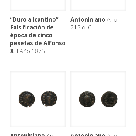
“Duro alicantino”.
Antoniniano
Año
Falsificación de
215 d. C.
época de cinco
pesetas de Alfonso
XII
Año 1875.
Antoniniano
Año
Antoniniano
Año