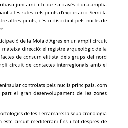
arribava junt amb el coure a través d’una àmplia
ant a les rutes i els punts d’exportació. Sembla
e altres punts, i és redistribuït pels nuclis de
ns.
ticipació de la Mola d’Agres en un ampli circuit
a mateixa direcció: el registre arqueològic de la
tefactes de consum elitista dels grups del nord
mpli circuit de contactes interregionals amb el
 peninsular controlats pels nuclis principals, com
en part el gran desenvolupament de les zones
 morfològics de les Terramare: la seua cronologia
este circuit mediterrani fins i tot després de