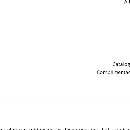
Al
Catalog
Complimentaci
, elaborat mitjançant les técniques de tallat i polit 