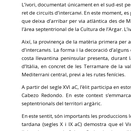
L’ivori, documentat únicament en el sud-est pen
ret de circuits d’intercanvi. En este moment, e
que deixa d’arribar per via atlàntica des de Ma
l’àrea septentrional de la Cultura de l’Argar. L’i
Així, la provinença de la matèria primera per a
d’intercanvis. La forma i la decoració d’alguns 
costa llevantina peninsular presenta, durant l
d’Itàlia, en concret de les Terramare de la va
Mediterrani central, previ a les rutes fenícies.
A partir del segle XVI aC, l’èlit participa en es
Cabezo Redondo. En este context s’emmarca e
septentrionals del territori argàric.
En este sentit, són importants les produccions l
tardana (segles X i IX aC) demostra que el Vi