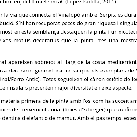
m terç del II mil·lenni aC (López Padilla, 2011).
per la via que connecta el Vinalopó amb el Serpis, és dur
tribució. S’hi han recuperat peces de gran riquesa i singu
 mostren esta semblança destaquen la pinta i un xicotet 
eixos motius decoratius que la pinta, n’és una mostra
l apareixen sobretot al llarg de la costa mediterràni
ixa decoració geomètrica incisa que els exemplars de S
inal/Ferro Antic). Totes segueixen el cànon estètic de 
peninsulars presenten major diversitat en eixe aspecte.
a materia primera de la pinta amb l’os, com ha succeït am
ies de creixement anual (línies d’Schreger) que confirmen 
de dentina d’elefant o de mamut. Amb el pas temps, estes