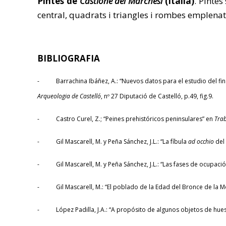
Pintes de
Castione dei Marchesi
(Itàlia)
. Pinte
central, quadrats i triangles i rombes emplenats
BIBLIOGRAFIA
- Barrachina Ibáñez, A.: “Nuevos datos para el estudio del final
Arqueologia de Castelló
, nº 27 Diputació de Castelló, p.49, fig.9.
- Castro Curel, Z.; “Peines prehistóricos peninsulares” en
Trab
- Gil Mascarell, M. y Peña Sánchez, J.L.: “La fíbula
ad occhio
del 
- Gil Mascarell, M. y Peña Sánchez, J.L.: “Las fases de ocupación
- Gil Mascarell, M.: “El poblado de la Edad del Bronce de la Mol
- López Padilla, J.A.: “A propósito de algunos objetos de hueso 