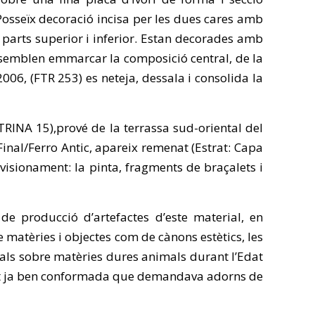
 Posseïx decoració incisa per les dues cares amb
parts superior i inferior. Estan decorades amb
 semblen emmarcar la composició central, de la
006, (FTR 253) es neteja, dessala i consolida la
RINA 15),prové de la terrassa sud-oriental del
 Final/Ferro Antic, apareix remenat (Estrat: Capa
ovisionament: la pinta, fragments de braçalets i
 de producció d’artefactes d’este material, en
e matèries i objectes com de cànons estètics, les
als sobre matèries dures animals durant l’Edat
 l’èlit ja ben conformada que demandava adorns de