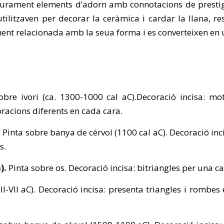
gurament elements d’adorn amb connotacions de prestigi
s’utilitzaven per decorar la ceràmica i cardar la llana,
ent relacionada amb la seua forma i es converteixen en u
obre ivori (ca. 1300-1000 cal aC).Decoració incisa: m
racions diferents en cada cara.
.
Pinta sobre banya de cérvol (1100 cal aC). Decoració in
s.
a).
Pinta sobre os. Decoració incisa: bitriangles per una car
III-VII aC). Decoració incisa: presenta triangles i rombes