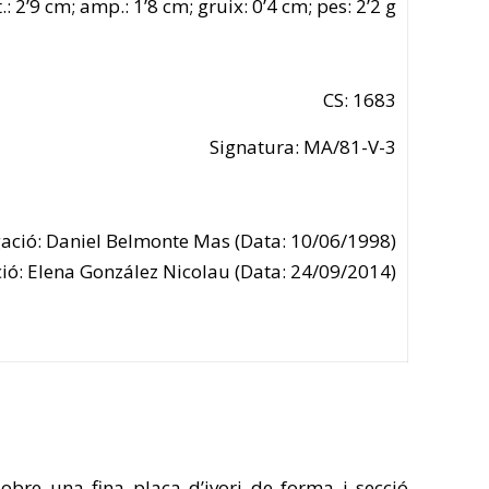
t.: 2’9 cm; amp.: 1’8 cm; gruix: 0’4 cm; pes: 2’2 g
CS: 1683
Signatura: MA/81-V-3
ació: Daniel Belmonte Mas (Data: 10/06/1998)
ó: Elena González Nicolau (Data: 24/09/2014)
sobre una fina placa d’ivori de forma i secció