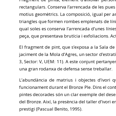
rectangulars. Conserva l’arrencada de les pues 
motius geomètrics. La composició, igual per a
triangles que formen rombes emplenats de líni
qual soles es conserva l’arrencada d’unes línie
peça, que presentava brutícia i exfoliacions. A
El fragment de pint, que s’exposa a la Sala d
jaciment de la Mola d’Agres, un sector d’estrati
3, Sector: V, UEM: 11). A este conjunt pertanye
una gran rodanxa de defensa sense treballar.
L’abundància de matrius i objectes d’ivori qu
funcionament durant el Bronze Ple. Dins el conte
pintes decorades són un clar exemple del dese
del Bronze. Així, la presència del taller d’ivor
prestigi (Pascual Benito, 1995).