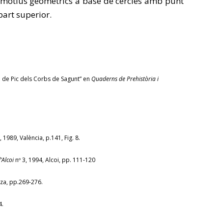
a: motius geomètrics a base de cercles amb punt
part superior.
I de Pic dels Corbs de Sagunt” en
Quaderns de Prehistòria i
, 1989, València, p.141, Fig. 8.
’Alcoi
nº 3, 1994, Alcoi, pp. 111-120
za, pp.269-276.
4.