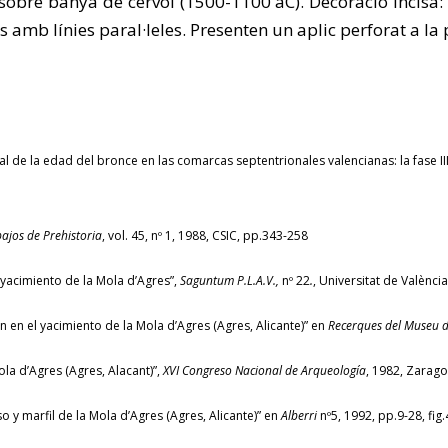
s sobre banya de cérvol (1500-1100 aC). Decoració incis
 amb línies paral·leles. Presenten un aplic perforat a la 
 de la edad del bronce en las comarcas septentrionales valencianas: la fase II
ajos de Prehistoria
, vol. 45, nº 1, 1988, CSIC, pp.343-258
yacimiento de la Mola d’Agres”,
Saguntum P.L.A.V.,
nº 22
.
, Universitat de València
 en el yacimiento de la Mola d’Agres (Agres, Alicante)” en
Recerques del Museu d
a d’Agres (Agres, Alacant)”,
XVI Congreso Nacional de Arqueología
, 1982, Zarago
y marfil de la Mola d’Agres (Agres, Alicante)” en
Alberri
nº5, 1992, pp.9-28, fig.