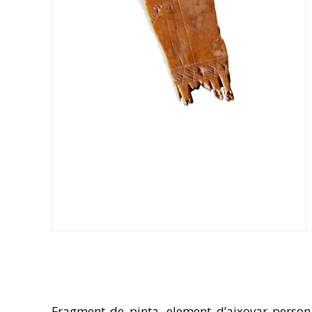
Fragment de pinta, element d’aixovar personal