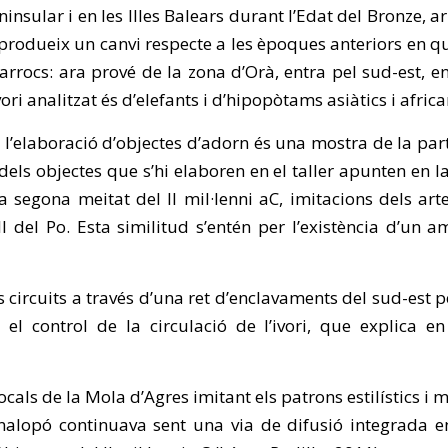
insular i en les Illes Balears durant l’Edat del Bronze, 
s produeix un canvi respecte a les èpoques anteriors en qu
rrocs: ara prové de la zona d’Orà, entra pel sud-est, entr
vori analitzat és d’elefants i d’hipopòtams asiàtics i africa
 l’elaboració d’objectes d’adorn és una mostra de la par
dels objectes que s’hi elaboren en el taller apunten en l
a segona meitat del II mil·lenni aC, imitacions dels ar
ll del Po. Esta similitud s’entén per l’existència d’un a
tos circuits a través d’una ret d’enclavaments del sud-est
l control de la circulació de l’ivori, que explica 
ocals de la Mola d’Agres imitant els patrons estilístics i
nalopó continuava sent una via de difusió integrada en 