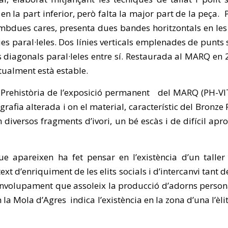
en la part inferior, però falta la major part de la peça.
mbdues cares, presenta dues bandes horitzontals en les 
es paral·leles. Dos línies verticals emplenades de punts
s diagonals paral·leles entre sí. Restaurada al MARQ en 2
ctualment està estable.
e Prehistòria de l’exposició permanent del MARQ (PH-VIT
grafia alterada i on el material, característic del Bronze
n diversos fragments d’ivori, un bé escàs i de difícil apr
e apareixen ha fet pensar en l’existència d’un taller
xt d’enriquiment de les elits socials i d’intercanvi tant d
nvolupament que assoleix la producció d’adorns person
i en la Mola d’Agres indica l’existència en la zona d’una