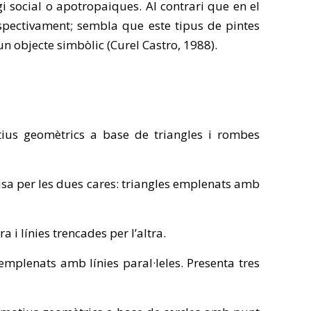
 social o apotropaiques. Al contrari que en el
 respectivament; sembla que este tipus de pintes
n objecte simbòlic (Curel Castro, 1988).
otius geomètrics a base de triangles i rombes
cisa per les dues cares: triangles emplenats amb
a i línies trencades per l’altra.
 emplenats amb línies paral·leles. Presenta tres