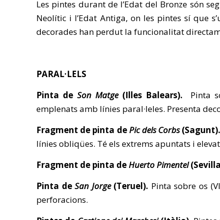
Les pintes durant de l’Edat del Bronze són se
Neolític i l’Edat Antiga, on les pintes sí que 
decorades han perdut la funcionalitat directam
PARAL·LELS
Pinta de
Son Matge
(Illes Balears).
Pinta s
emplenats amb línies paral·leles. Presenta deco
Fragment de pinta de
Pic dels Corbs
(Sagunt)
línies obliqües. Té els extrems apuntats i elevat
Fragment de pinta de
Huerto Pimentel
(Sevill
Pinta de
San Jorge
(Teruel).
Pinta sobre os (V
perforacions.