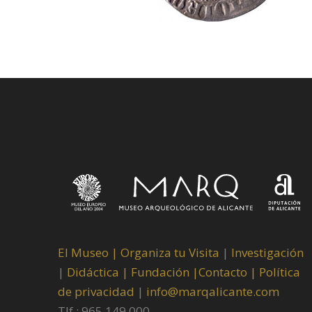
El Museo
|
Organiza tu Visita
|
Investigación
|
Didáctica |
Fundación |
Contacto |
Política
de privacidad
|
info@marqalicante.com
Tlf.: 965 149 000