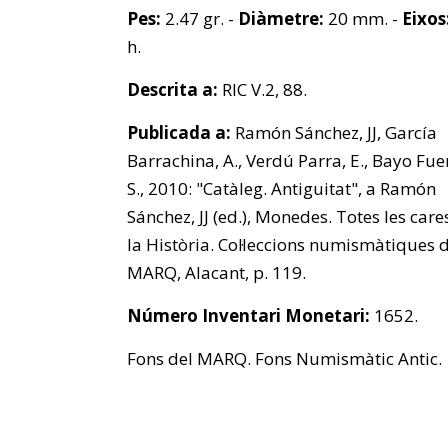
Pes:
2.47 gr. -
Diàmetre:
20 mm. -
Eixos
h.
Descrita a:
RIC V.2, 88.
Publicada a:
Ramón Sánchez, JJ, García
Barrachina, A., Verdú Parra, E., Bayo Fue
S., 2010: "Catàleg. Antiguitat", a Ramón
Sánchez, JJ (ed.), Monedes. Totes les care
la Història. Col·leccions numismàtiques 
MARQ, Alacant, p. 119.
Número Inventari Monetari:
1652.
Fons del MARQ. Fons Numismàtic Antic.