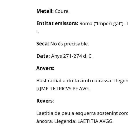
Metall:
Coure.
Entitat emissora:
Roma (“Imperi gal”). T
I.
Seca:
No és precisable.
Data:
Anys 271-274 d. C.
Anvers:
Bust radiat a dreta amb cuirassa. Llege
[i]MP TETRICVS PF AVG.
Revers:
Laetitia de peu a esquerra sostenint cor
àncora. Llegenda: LAETITIA AVGG.