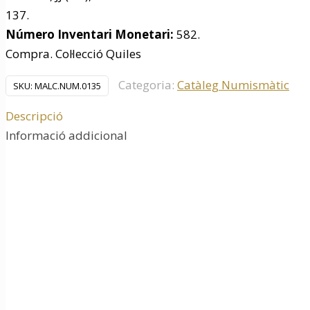
137.
Número Inventari Monetari:
582.
Compra. Col·lecció Quiles
Categoria:
Catàleg Numismàtic
SKU:
MALC.NUM.0135
Descripció
Informació addicional