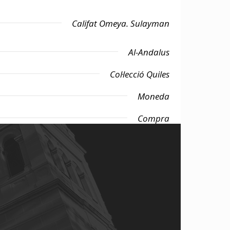
Califat Omeya. Sulayman
Al-Andalus
Col·lecció Quiles
Moneda
Compra