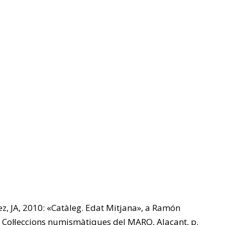
z, JA, 2010: «Catàleg. Edat Mitjana», a Ramón
ia. Col·leccions numismàtiques del MARQ, Alacant, p.