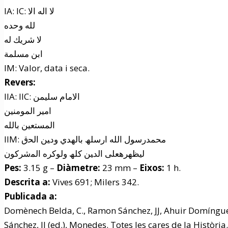
IA: IC: لا اله الا
لله وحده
لا شريك له
ابن مسلمة
IM: Valor, data i seca.
Revers:
IIA: IIC: الامام سليمن
امير المومنين
المستعين بالله
IIM: محمدرسول الله ارسلھ بالهدي ودﻴﻦ اﻟﺤق
ليظهرهعلی الدﻴﻦ كلھ ولوكره اﻟﻤشركون
Pes:
3.15 g –
Diàmetre:
23 mm –
Eixos:
1 h.
Descrita a:
Vives 691; Milers 342.
Publicada a:
Domènech Belda, C., Ramon Sánchez, JJ, Ahuir Domíngue
Sánchez, JJ (ed.), Monedes. Totes les cares de la Històr