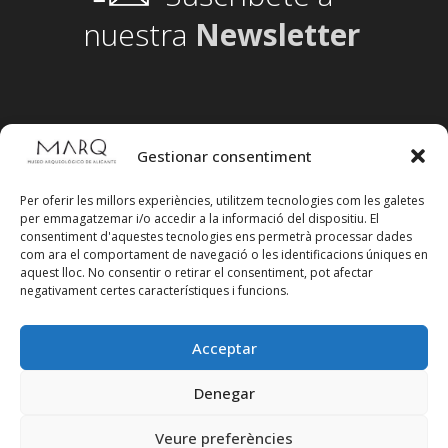
nuestra
Newsletter
Gestionar consentiment
Per oferir les millors experiències, utilitzem tecnologies com les galetes
per emmagatzemar i/o accedir a la informació del dispositiu. El
consentiment d'aquestes tecnologies ens permetrà processar dades
com ara el comportament de navegació o les identificacions úniques en
aquest lloc. No consentir o retirar el consentiment, pot afectar
negativament certes característiques i funcions.
Acceptar
Segueix-nos en xarxes socials
Denegar
Veure preferències