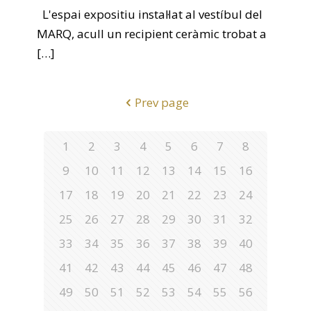
L'espai expositiu instal·lat al vestíbul del
MARQ, acull un recipient ceràmic trobat a
[…]
Prev page
1
2
3
4
5
6
7
8
9
10
11
12
13
14
15
16
17
18
19
20
21
22
23
24
25
26
27
28
29
30
31
32
33
34
35
36
37
38
39
40
41
42
43
44
45
46
47
48
49
50
51
52
53
54
55
56