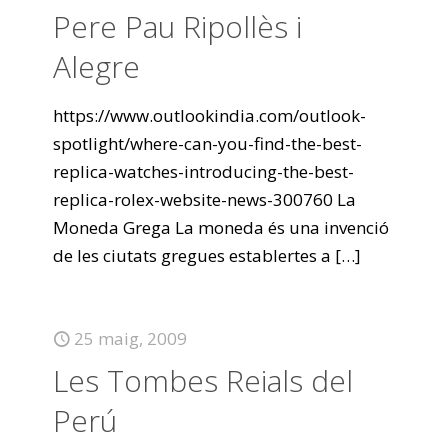
Pere Pau Ripollès i
Alegre
https://www.outlookindia.com/outlook-
spotlight/where-can-you-find-the-best-
replica-watches-introducing-the-best-
replica-rolex-website-news-300760 La
Moneda Grega La moneda és una invenció
de les ciutats gregues establertes a
[…]
25 maig, 2009
Les Tombes Reials del
Perú