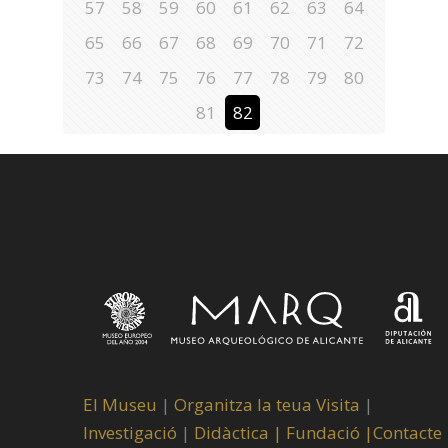
57
58
59
60
61
62
63
64
65
66
67
68
69
70
71
72
73
74
75
76
77
78
79
80
81
82
El Museu
|
Organitza la teua Visita
|
Investigació
|
Didàctica |
Fundació |
Contacte