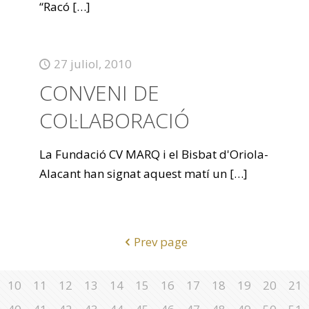
“Racó
[…]
27 juliol, 2010
CONVENI DE
COL·LABORACIÓ
La Fundació CV MARQ i el Bisbat d'Oriola-
Alacant han signat aquest matí un
[…]
Prev page
10
11
12
13
14
15
16
17
18
19
20
21