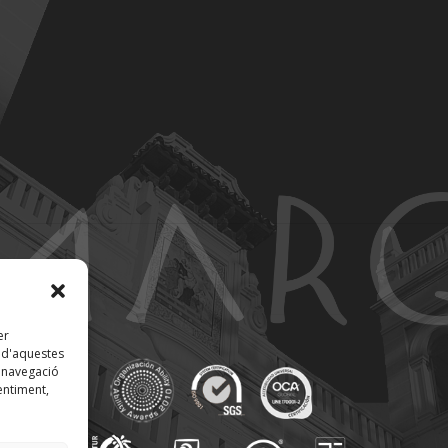
er
t d'aquestes
 navegació
entiment,