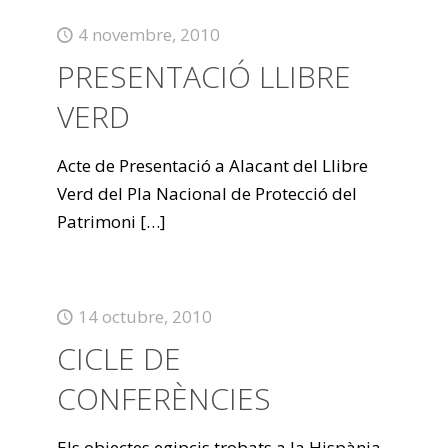
4 novembre, 2010
PRESENTACIÓ LLIBRE
VERD
Acte de Presentació a Alacant del Llibre
Verd del Pla Nacional de Protecció del
Patrimoni
[…]
14 octubre, 2010
CICLE DE
CONFERÈNCIES
Els objectes egipcis trobats a la Hispània