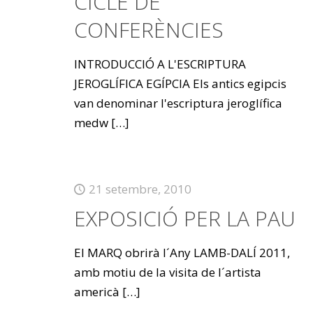
CICLE DE
CONFERÈNCIES
INTRODUCCIÓ A L'ESCRIPTURA
JEROGLÍFICA EGÍPCIA Els antics egipcis
van denominar l'escriptura jeroglífica
medw
[…]
21 setembre, 2010
EXPOSICIÓ PER LA PAU
El MARQ obrirà l´Any LAMB-DALÍ 2011,
amb motiu de la visita de l´artista
americà
[…]