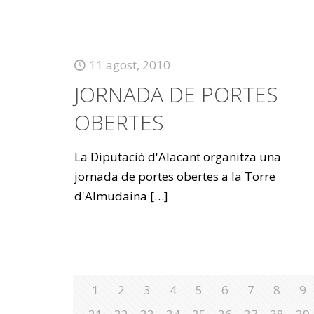
11 agost, 2010
JORNADA DE PORTES
OBERTES
La Diputació d'Alacant organitza una
jornada de portes obertes a la Torre
d'Almudaina
[…]
1
2
3
4
5
6
7
8
9