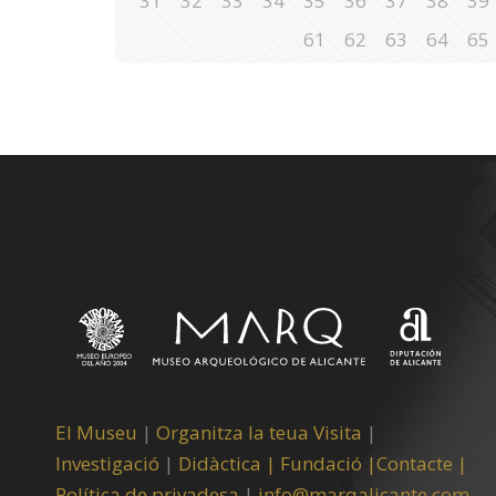
31
32
33
34
35
36
37
38
39
61
62
63
64
65
El Museu
|
Organitza la teua Visita
|
Investigació
|
Didàctica |
Fundació |
Contacte |
Política de privadesa
|
info@marqalicante.com