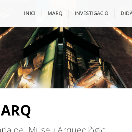
INICI
MARQ
INVESTIGACIÓ
DID
MARQ
stòria del Museu Arqueològic