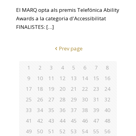
El MARQ opta als premis Telefónica Ability
Awards a la categoria d'Accessibilitat
FINALISTES:
[…]
Prev page
1
2
3
4
5
6
7
8
9
10
11
12
13
14
15
16
17
18
19
20
21
22
23
24
25
26
27
28
29
30
31
32
33
34
35
36
37
38
39
40
41
42
43
44
45
46
47
48
49
50
51
52
53
54
55
56