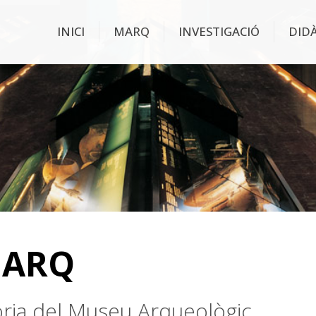
INICI
MARQ
INVESTIGACIÓ
DID
MARQ
stòria del Museu Arqueològic