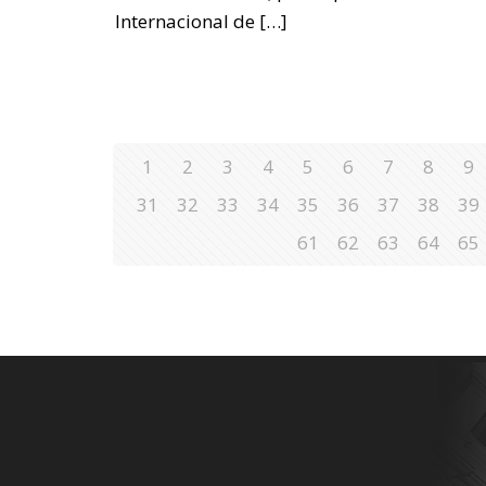
Internacional de
[…]
1
2
3
4
5
6
7
8
9
31
32
33
34
35
36
37
38
39
61
62
63
64
65