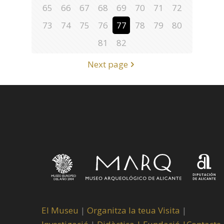
65
66
67
68
69
70
71
72
73
74
75
76
77
78
79
80
81
82
Next page
El Museu
|
Organitza la teua Visita
|