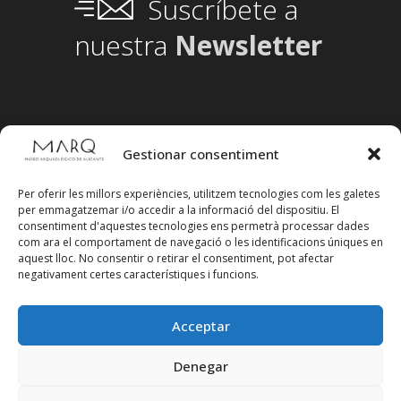
Suscríbete a
nuestra
Newsletter
Gestionar consentiment
Per oferir les millors experiències, utilitzem tecnologies com les galetes
per emmagatzemar i/o accedir a la informació del dispositiu. El
consentiment d'aquestes tecnologies ens permetrà processar dades
com ara el comportament de navegació o les identificacions úniques en
aquest lloc. No consentir o retirar el consentiment, pot afectar
negativament certes característiques i funcions.
Acceptar
Segueix-nos en xarxes socials
Denegar