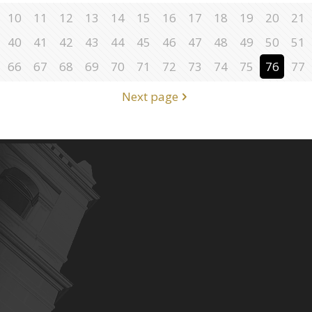
10
11
12
13
14
15
16
17
18
19
20
21
40
41
42
43
44
45
46
47
48
49
50
51
66
67
68
69
70
71
72
73
74
75
76
77
Next page