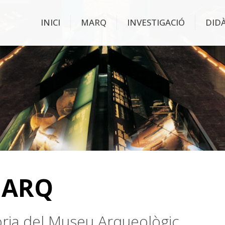
INICI
MARQ
INVESTIGACIÓ
DID
MARQ
stòria del Museu Arqueològic