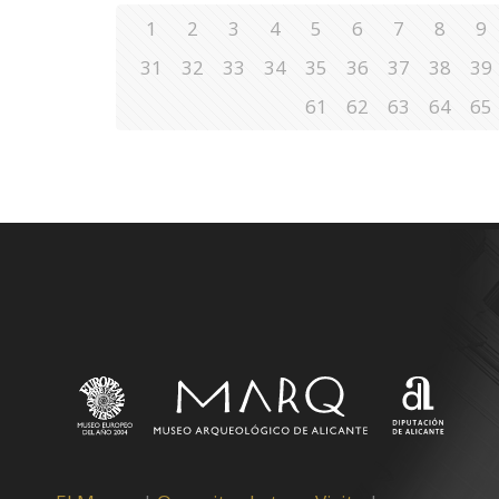
1
2
3
4
5
6
7
8
9
31
32
33
34
35
36
37
38
39
61
62
63
64
65