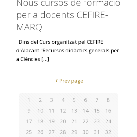
Nous cursos de formació
per a docents CEFIRE-
MARQ
Dins del Curs organitzat pel CEFIRE
d'Alacant "Recursos didàctics generals per
a Ciències
[…]
Prev page
1
2
3
4
5
6
7
8
9
10
11
12
13
14
15
16
17
18
19
20
21
22
23
24
25
26
27
28
29
30
31
32