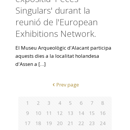
Singulars' durant la
reunió de l'European
Exhibitions Network.
El Museu Arqueològic d'Alacant participa
aquests dies a la localitat holandesa
d'Assen a
[…]
Prev page
1
2
3
4
5
6
7
8
9
10
11
12
13
14
15
16
17
18
19
20
21
22
23
24