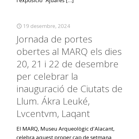
l'exposició “Ajuares
[…]
19 desembre, 2024
Jornada de portes
obertes al MARQ els dies
20, 21 i 22 de desembre
per celebrar la
inauguració de Ciutats de
Llum. Ákra Leuké,
Lvcentvm, Laqant
El MARQ, Museu Arqueològic d'Alacant,
celebra aquest proper cap de setmana