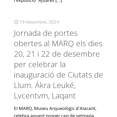
l'exposició “Ajuares
[…]
19 desembre, 2024
Jornada de portes
obertes al MARQ els dies
20, 21 i 22 de desembre
per celebrar la
inauguració de Ciutats de
Llum. Ákra Leuké,
Lvcentvm, Laqant
El MARQ, Museu Arqueològic d'Alacant,
celebra aquest proper cap de setmana