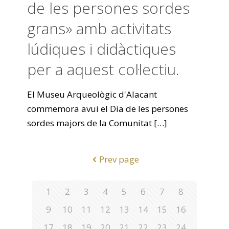
de les persones sordes
grans» amb activitats
lúdiques i didàctiques
per a aquest col·lectiu.
El Museu Arqueològic d'Alacant
commemora avui el Dia de les persones
sordes majors de la Comunitat
[…]
Prev page
1
2
3
4
5
6
7
8
9
10
11
12
13
14
15
16
17
18
19
20
21
22
23
24