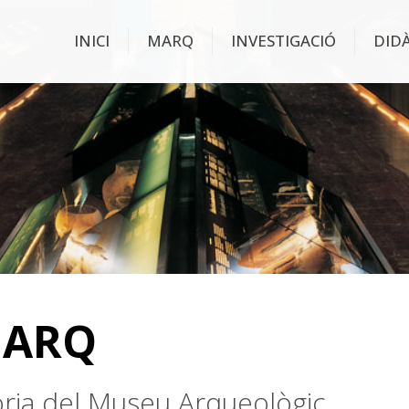
INICI
MARQ
INVESTIGACIÓ
DID
MARQ
stòria del Museu Arqueològic