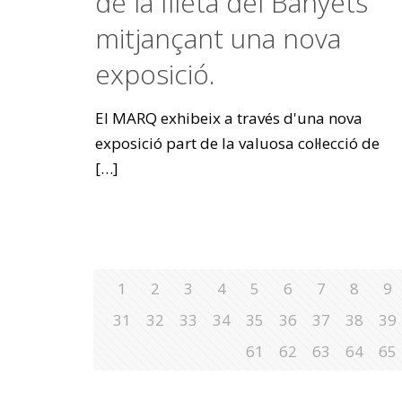
de la Illeta del Banyets
mitjançant una nova
exposició.
El MARQ exhibeix a través d'una nova
exposició part de la valuosa col·lecció de
[…]
1
2
3
4
5
6
7
8
9
31
32
33
34
35
36
37
38
39
61
62
63
64
65