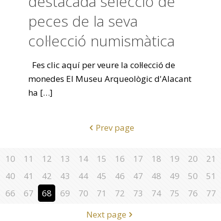
destacada selecció de
peces de la seva
col·lecció numismàtica
Fes clic aquí per veure la col·lecció de
monedes El Museu Arqueològic d'Alacant
ha
[…]
Prev page
10
11
12
13
14
15
16
17
18
19
20
21
40
41
42
43
44
45
46
47
48
49
50
51
66
67
68
69
70
71
72
73
74
75
76
77
Next page