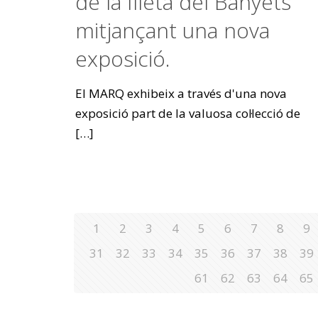
de la Illeta del Banyets
mitjançant una nova
exposició.
El MARQ exhibeix a través d'una nova
exposició part de la valuosa col·lecció de
[…]
1
2
3
4
5
6
7
8
9
31
32
33
34
35
36
37
38
39
61
62
63
64
65