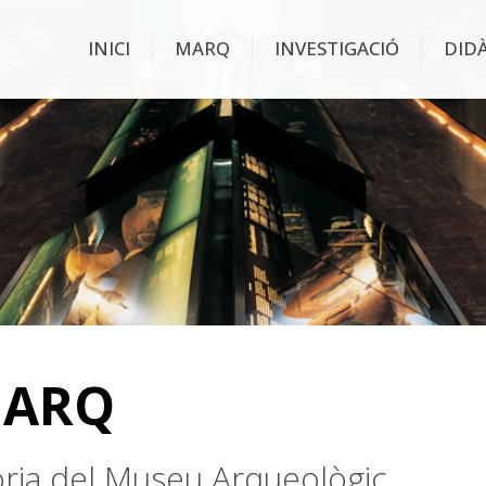
INICI
MARQ
INVESTIGACIÓ
DID
MARQ
stòria del Museu Arqueològic