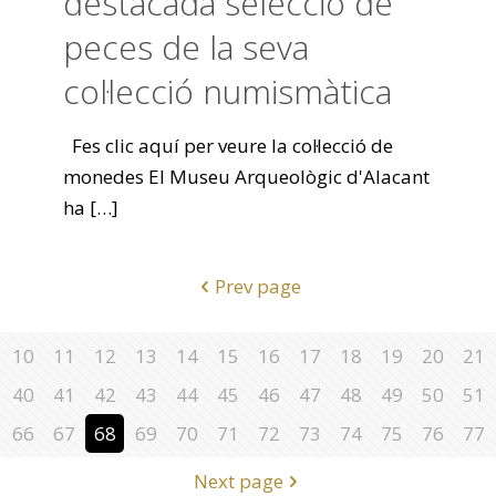
destacada selecció de
peces de la seva
col·lecció numismàtica
Fes clic aquí per veure la col·lecció de
monedes El Museu Arqueològic d'Alacant
ha
[…]
Prev page
10
11
12
13
14
15
16
17
18
19
20
21
40
41
42
43
44
45
46
47
48
49
50
51
66
67
68
69
70
71
72
73
74
75
76
77
Next page