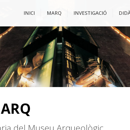
INICI
MARQ
INVESTIGACIÓ
DID
MARQ
stòria del Museu Arqueològic