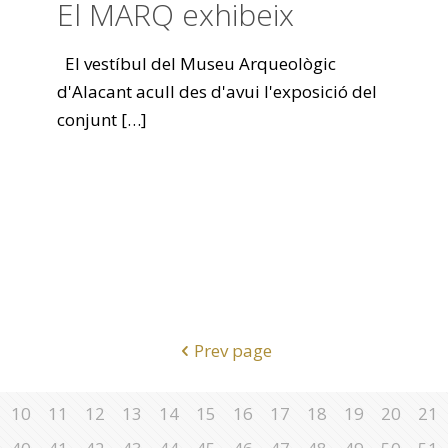
El MARQ exhibeix
El vestíbul del Museu Arqueològic
d'Alacant acull des d'avui l'exposició del
conjunt
[…]
Prev page
10
11
12
13
14
15
16
17
18
19
20
21