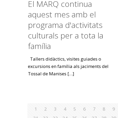
El MARQ continua
aquest mes amb el
programa d'activitats
culturals per a tota la
família
Tallers didàctics, visites guiades o
excursions en família als jaciments del
Tossal de Manises
[…]
1
2
3
4
5
6
7
8
9