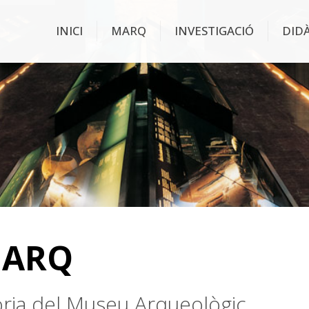
INICI
MARQ
INVESTIGACIÓ
DID
MARQ
stòria del Museu Arqueològic