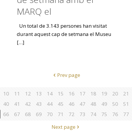
MARQ el
Un total de 3.143 persones han visitat
durant aquest cap de setmana el Museu
[…]
Prev page
10
11
12
13
14
15
16
17
18
19
20
21
40
41
42
43
44
45
46
47
48
49
50
51
66
67
68
69
70
71
72
73
74
75
76
77
Next page