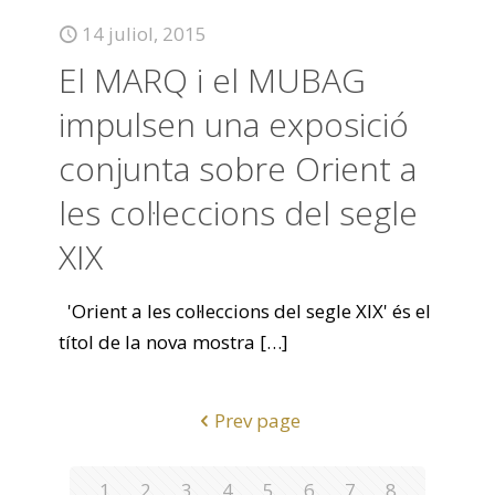
14 juliol, 2015
El MARQ i el MUBAG
impulsen una exposició
conjunta sobre Orient a
les col·leccions del segle
XIX
'Orient a les col·leccions del segle XIX' és el
títol de la nova mostra
[…]
Prev page
1
2
3
4
5
6
7
8