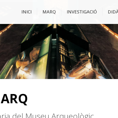
INICI
MARQ
INVESTIGACIÓ
DID
MARQ
stòria del Museu Arqueològic