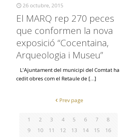
26 octubre, 2015
El MARQ rep 270 peces
que conformen la nova
exposició “Cocentaina,
Arqueologia i Museu”
L'Ajuntament del municipi del Comtat ha
cedit obres com el Retaule de
[…]
Prev page
1
2
3
4
5
6
7
8
9
10
11
12
13
14
15
16