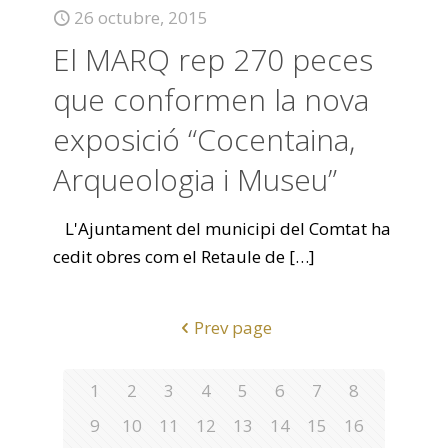
26 octubre, 2015
El MARQ rep 270 peces
que conformen la nova
exposició “Cocentaina,
Arqueologia i Museu”
L'Ajuntament del municipi del Comtat ha
cedit obres com el Retaule de
[…]
Prev page
1
2
3
4
5
6
7
8
9
10
11
12
13
14
15
16