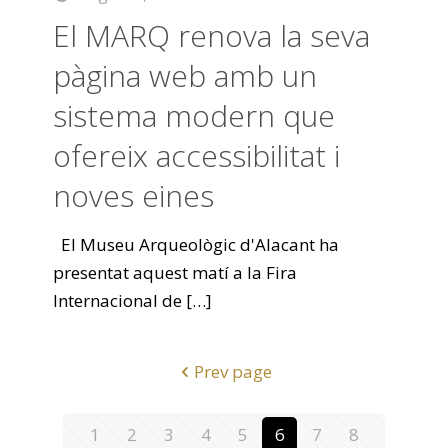
El MARQ renova la seva
pàgina web amb un
sistema modern que
ofereix accessibilitat i
noves eines
El Museu Arqueològic d'Alacant ha
presentat aquest matí a la Fira
Internacional de
[…]
Prev page
1
2
3
4
5
6
7
8