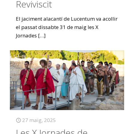
Reviviscit
El jaciment alacantí de Lucentum va acollir
el passat dissabte 31 de maig les X
Jornades
[…]
27 maig, 2025
Les X Jornades de