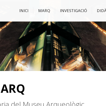
INICI
MARQ
INVESTIGACIÓ
DID
MARQ
stòria del Museu Arqueològic