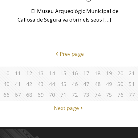
El Museu Arqueològic Municipal de
Callosa de Segura va obrir els seus
[…]
Prev page
10
11
12
13
14
15
16
17
18
19
20
21
40
41
42
43
44
45
46
47
48
49
50
51
66
67
68
69
70
71
72
73
74
75
76
77
Next page