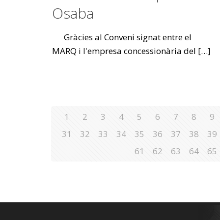
Osaba
Gràcies al Conveni signat entre el
MARQ i l'empresa concessionària del
[…]
1
2
3
4
5
6
7
8
9
31
32
33
34
35
36
37
38
39
61
62
63
64
65