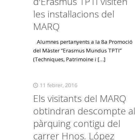
d'Erasmus TPTI visiten
les instal·lacions del
MARQ
Alumnes pertanyents a la 8a Promoció
del Màster “Erasmus Mundus TPTI”
(Techniques, Patrimoine i
[…]
11 febrer, 2016
Els visitants del MARQ
obtindran descompte al
pàrquing contigu del
carrer Hnos. López