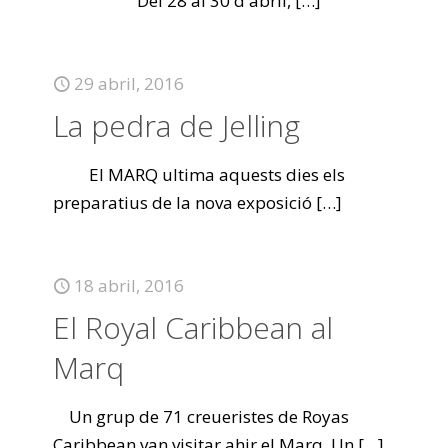
Del 28 al 30 d'abril,
[…]
29 abril, 2016
La pedra de Jelling
El MARQ ultima aquests dies els
preparatius de la nova exposició
[…]
18 abril, 2016
El Royal Caribbean al
Marq
Un grup de 71 creueristes de Royas
Caribbean van visitar ahir el Marq. Un
[…]