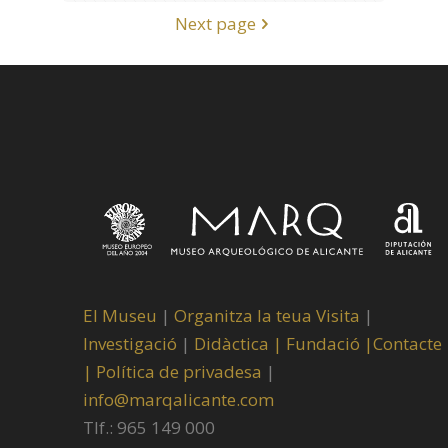
Next page
El Museu
|
Organitza la teua Visita
|
Investigació
|
Didàctica |
Fundació |
Contacte
|
Política de privadesa
|
info@marqalicante.com
Tlf.: 965 149 000