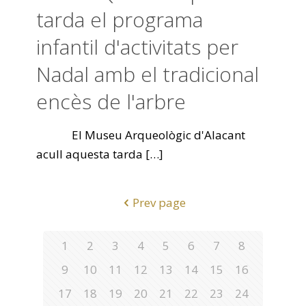
tarda el programa
infantil d'activitats per
Nadal amb el tradicional
encès de l'arbre
El Museu Arqueològic d'Alacant
acull aquesta tarda
[…]
Prev page
1
2
3
4
5
6
7
8
9
10
11
12
13
14
15
16
17
18
19
20
21
22
23
24