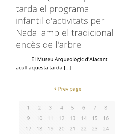
tarda el programa
infantil d'activitats per
Nadal amb el tradicional
encès de l'arbre
El Museu Arqueològic d'Alacant
acull aquesta tarda
[…]
Prev page
1
2
3
4
5
6
7
8
9
10
11
12
13
14
15
16
17
18
19
20
21
22
23
24