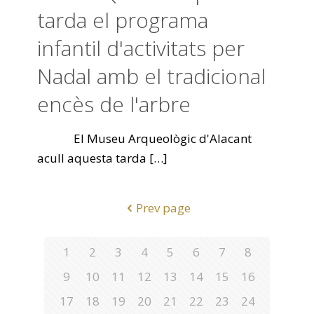
tarda el programa
infantil d'activitats per
Nadal amb el tradicional
encès de l'arbre
El Museu Arqueològic d'Alacant
acull aquesta tarda
[…]
Prev page
1
2
3
4
5
6
7
8
9
10
11
12
13
14
15
16
17
18
19
20
21
22
23
24