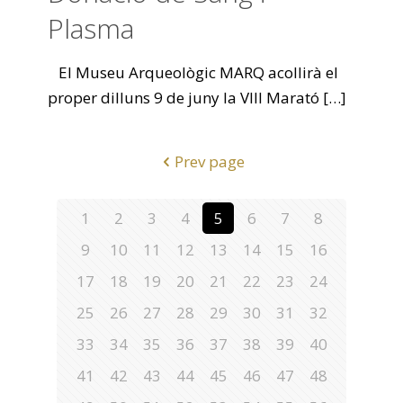
Plasma
El Museu Arqueològic MARQ acollirà el
proper dilluns 9 de juny la VIII Marató
[…]
Prev page
1
2
3
4
5
6
7
8
9
10
11
12
13
14
15
16
17
18
19
20
21
22
23
24
25
26
27
28
29
30
31
32
33
34
35
36
37
38
39
40
41
42
43
44
45
46
47
48