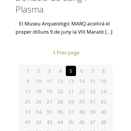
Plasma
El Museu Arqueològic MARQ acollirà el
proper dilluns 9 de juny la VIII Marató
[…]
Prev page
1
2
3
4
5
6
7
8
9
10
11
12
13
14
15
16
17
18
19
20
21
22
23
24
25
26
27
28
29
30
31
32
33
34
35
36
37
38
39
40
41
42
43
44
45
46
47
48