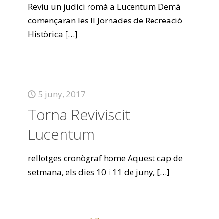
Reviu un judici romà a Lucentum Demà
començaran les II Jornades de Recreació
Històrica
[…]
5 juny, 2017
Torna Reviviscit
Lucentum
rellotges cronògraf home Aquest cap de
setmana, els dies 10 i 11 de juny,
[…]