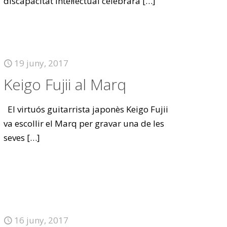
discapacitat intel·lectual celebrarà
[…]
19 juny, 2017
Keigo Fujii al Marq
El virtuós guitarrista japonès Keigo Fujii
va escollir el Marq per gravar una de les
seves
[…]
16 juny, 2017