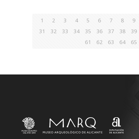
1
2
3
4
5
6
7
8
9
31
32
33
34
35
36
37
38
39
61
62
63
64
65