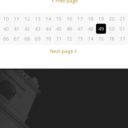
Prev page
10
11
12
13
14
15
16
17
18
19
20
21
40
41
42
43
44
45
46
47
48
49
50
51
66
67
68
69
70
71
72
73
74
75
76
77
Next page