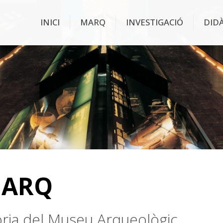
INICI
MARQ
INVESTIGACIÓ
DID
MARQ
stòria del Museu Arqueològic