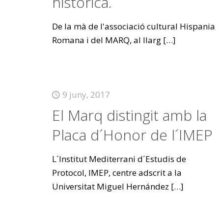
històrica.
De la mà de l'associació cultural Hispania
Romana i del MARQ, al llarg
[…]
9 juny, 2017
El Marq distingit amb la
Placa d´Honor de l´IMEP
L´Institut Mediterrani d´Estudis de
Protocol, IMEP, centre adscrit a la
Universitat Miguel Hernández
[…]