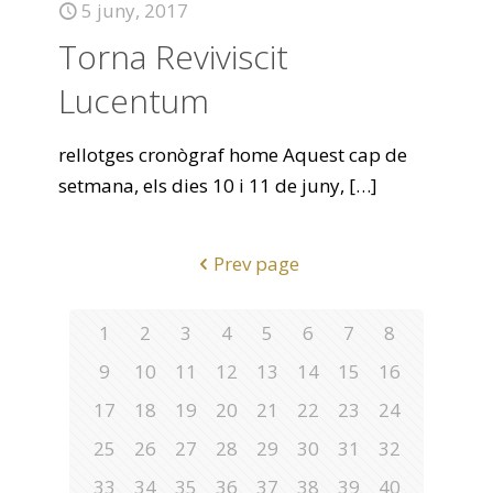
5 juny, 2017
Torna Reviviscit
Lucentum
rellotges cronògraf home Aquest cap de
setmana, els dies 10 i 11 de juny,
[…]
Prev page
1
2
3
4
5
6
7
8
9
10
11
12
13
14
15
16
17
18
19
20
21
22
23
24
25
26
27
28
29
30
31
32
33
34
35
36
37
38
39
40