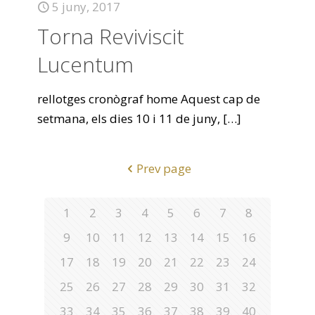
5 juny, 2017
Torna Reviviscit
Lucentum
rellotges cronògraf home Aquest cap de
setmana, els dies 10 i 11 de juny,
[…]
Prev page
1
2
3
4
5
6
7
8
9
10
11
12
13
14
15
16
17
18
19
20
21
22
23
24
25
26
27
28
29
30
31
32
33
34
35
36
37
38
39
40