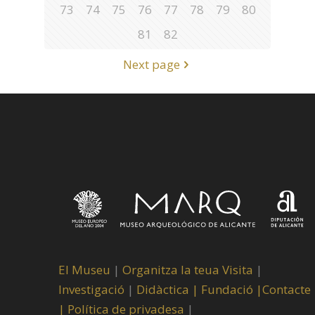
73
74
75
76
77
78
79
80
81
82
Next page
El Museu
|
Organitza la teua Visita
|
Investigació
|
Didàctica |
Fundació |
Contacte
|
Política de privadesa
|