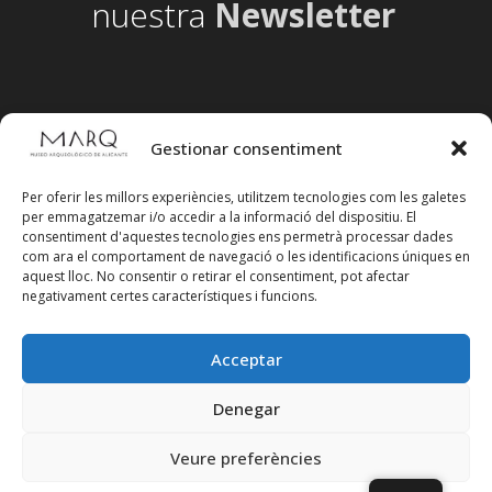
nuestra
Newsletter
Gestionar consentiment
Per oferir les millors experiències, utilitzem tecnologies com les galetes
per emmagatzemar i/o accedir a la informació del dispositiu. El
consentiment d'aquestes tecnologies ens permetrà processar dades
com ara el comportament de navegació o les identificacions úniques en
aquest lloc. No consentir o retirar el consentiment, pot afectar
negativament certes característiques i funcions.
Acceptar
Segueix-nos en xarxes socials
Denegar
Veure preferències