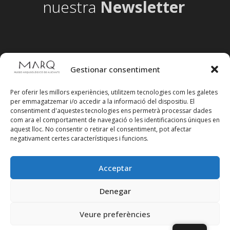
nuestra
Newsletter
Gestionar consentiment
Per oferir les millors experiències, utilitzem tecnologies com les galetes
per emmagatzemar i/o accedir a la informació del dispositiu. El
consentiment d'aquestes tecnologies ens permetrà processar dades
com ara el comportament de navegació o les identificacions úniques en
aquest lloc. No consentir o retirar el consentiment, pot afectar
negativament certes característiques i funcions.
Acceptar
Segueix-nos en xarxes socials
Denegar
Veure preferències