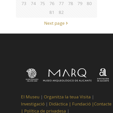
73
74
75
76
77
78
79
80
81
82
Next page
El Museu
|
Organitza la teua Visita
|
Investigació
|
Didàctica |
Fundació |
Contacte
|
Política de privadesa
|