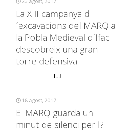
23 agost, 2017
La XIII campanya d
´excavacions del MARQ a
la Pobla Medieval d´Ifac
descobreix una gran
torre defensiva
[…]
18 agost, 2017
El MARQ guarda un
minut de silenci per l?