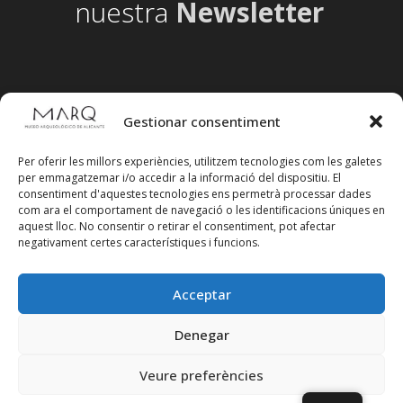
nuestra
Newsletter
Gestionar consentiment
Per oferir les millors experiències, utilitzem tecnologies com les galetes
per emmagatzemar i/o accedir a la informació del dispositiu. El
consentiment d'aquestes tecnologies ens permetrà processar dades
com ara el comportament de navegació o les identificacions úniques en
aquest lloc. No consentir o retirar el consentiment, pot afectar
negativament certes característiques i funcions.
Acceptar
Segueix-nos en xarxes socials
Denegar
Veure preferències