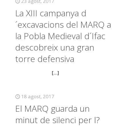
23 agost, 2017
La XIII campanya d
´excavacions del MARQ a
la Pobla Medieval d´Ifac
descobreix una gran
torre defensiva
[…]
18 agost, 2017
El MARQ guarda un
minut de silenci per l?