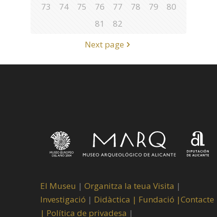
73
74
75
76
77
78
79
80
81
82
Next page
El Museu
|
Organitza la teua Visita
|
Investigació
|
Didàctica |
Fundació |
Contacte
|
Política de privadesa
|