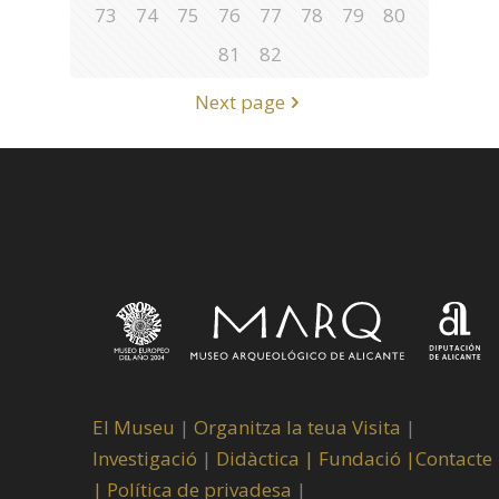
73
74
75
76
77
78
79
80
81
82
Next page
El Museu
|
Organitza la teua Visita
|
Investigació
|
Didàctica |
Fundació |
Contacte
|
Política de privadesa
|