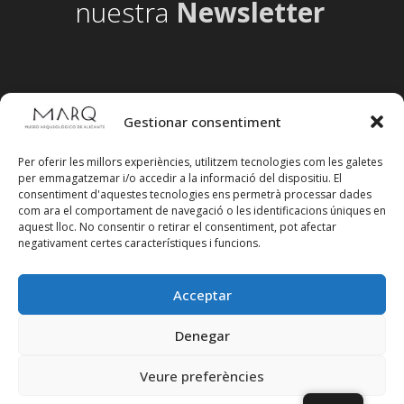
nuestra
Newsletter
Gestionar consentiment
Per oferir les millors experiències, utilitzem tecnologies com les galetes
per emmagatzemar i/o accedir a la informació del dispositiu. El
consentiment d'aquestes tecnologies ens permetrà processar dades
com ara el comportament de navegació o les identificacions úniques en
aquest lloc. No consentir o retirar el consentiment, pot afectar
negativament certes característiques i funcions.
Acceptar
Segueix-nos en xarxes socials
Denegar
Veure preferències