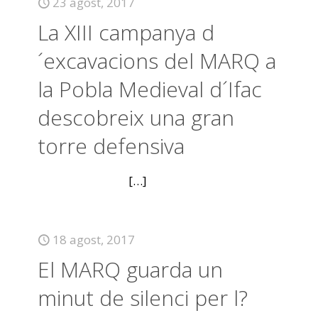
23 agost, 2017
La XIII campanya d
´excavacions del MARQ a
la Pobla Medieval d´Ifac
descobreix una gran
torre defensiva
[…]
18 agost, 2017
El MARQ guarda un
minut de silenci per l?