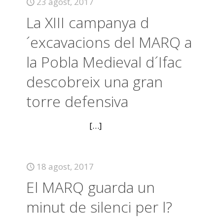
23 agost, 2017
La XIII campanya d
´excavacions del MARQ a
la Pobla Medieval d´Ifac
descobreix una gran
torre defensiva
[…]
18 agost, 2017
El MARQ guarda un
minut de silenci per l?