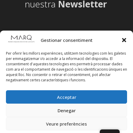
nuestra
Newsletter
Gestionar consentiment
Per oferir les millors experiències, utilitzem tecnologies com les galetes
per emmagatzemar i/o accedir a la informació del dispositiu. El
consentiment d'aquestes tecnologies ens permetrà processar dades
com ara el comportament de navegació o les identificacions úniques en
aquest lloc. No consentir o retirar el consentiment, pot afectar
negativament certes característiques i funcions.
Acceptar
Segueix-nos en xarxes socials
Denegar
Veure preferències