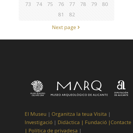
73
74
75
76
77
78
79
80
81
82
Next page
El Museu
|
Organitza la teua Visita
|
Investigació
|
Didàctica |
Fundació |
Contacte
|
Política de privadesa
|