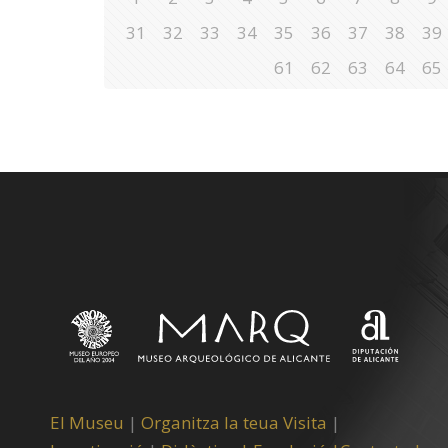
31
32
33
34
35
36
37
38
39
61
62
63
64
65
El Museu
|
Organitza la teua Visita
|