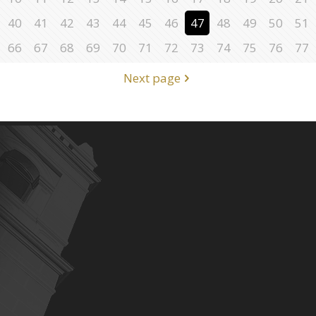
40
41
42
43
44
45
46
47
48
49
50
51
66
67
68
69
70
71
72
73
74
75
76
77
Next page