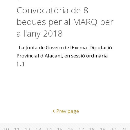
Convocatòria de 8
beques per al MARQ per
a l'any 2018
La Junta de Govern de lExcma. Diputació
Provincial d'Alacant, en sessió ordinària
[…]
Prev page
10
11
12
13
14
15
16
17
18
19
20
21