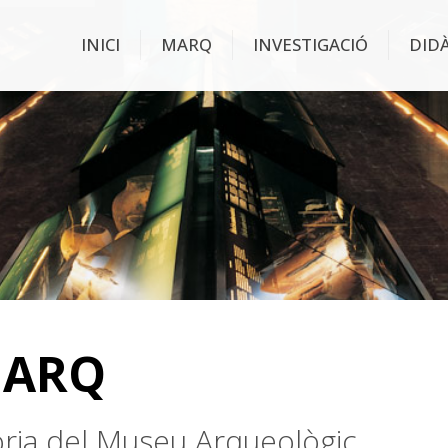
INICI
MARQ
INVESTIGACIÓ
DID
MARQ
stòria del Museu Arqueològic