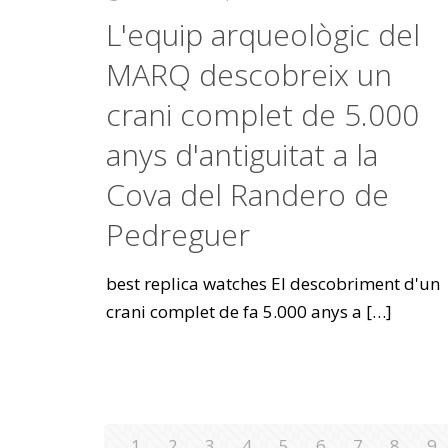
L'equip arqueològic del
MARQ descobreix un
crani complet de 5.000
anys d'antiguitat a la
Cova del Randero de
Pedreguer
best replica watches El descobriment d'un
crani complet de fa 5.000 anys a
[…]
1
2
3
4
5
6
7
8
9