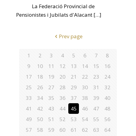
La Federació Provincial de
Pensionistes i Jubilats d'Alacant
[…]
Prev page
1
2
3
4
5
6
7
8
9
10
11
12
13
14
15
16
17
18
19
20
21
22
23
24
25
26
27
28
29
30
31
32
33
34
35
36
37
38
39
40
41
42
43
44
45
46
47
48
49
50
51
52
53
54
55
56
57
58
59
60
61
62
63
64