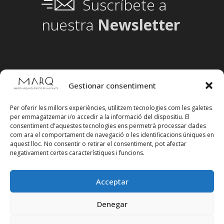
Suscríbete a
nuestra
Newsletter
Gestionar consentiment
Per oferir les millors experiències, utilitzem tecnologies com les galetes
per emmagatzemar i/o accedir a la informació del dispositiu. El
consentiment d'aquestes tecnologies ens permetrà processar dades
com ara el comportament de navegació o les identificacions úniques en
aquest lloc. No consentir o retirar el consentiment, pot afectar
negativament certes característiques i funcions.
Acceptar
Segueix-nos en xarxes socials
Denegar