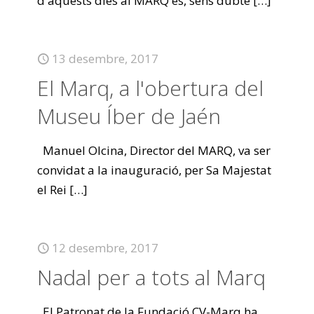
d'aquests dies al MARQ és, sens dubte
[…]
13 desembre, 2017
El Marq, a l'obertura del
Museu Íber de Jaén
Manuel Olcina, Director del MARQ, va ser
convidat a la inauguració, per Sa Majestat
el Rei
[…]
12 desembre, 2017
Nadal per a tots al Marq
El Patronat de la Fundació CV-Marq ha