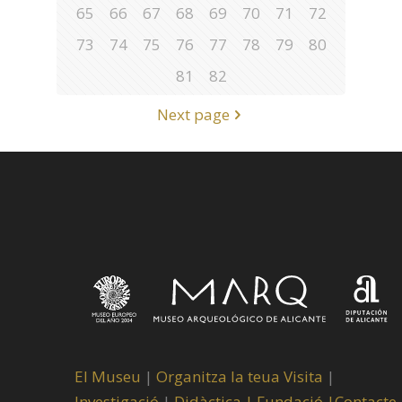
65
66
67
68
69
70
71
72
73
74
75
76
77
78
79
80
81
82
Next page
El Museu
|
Organitza la teua Visita
|
Investigació
|
Didàctica |
Fundació |
Contacte