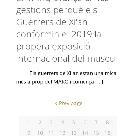
gestions perquè els
Guerrers de Xi'an
conformin el 2019 la
propera exposició
internacional del museu
Els guerrers de Xi'an estan una mica
més a prop del MARQ i comença
[…]
Prev page
1
2
3
4
5
6
7
8
9
10
11
12
13
14
15
16