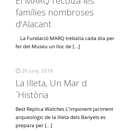
El MARQ recolza les
famílies nombroses
d'Alacant
La Fundació MARQ treballa cada dia per
fer del Museu un lloc de
[…]
28 juny, 2018
La Illeta, Un Mar d
´Història
Best Replica Watches L'imponent jaciment
arqueològic de la Illeta dels Banyets es
prepara per
[…]