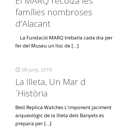
El MARQ recolza les
famílies nombroses
d'Alacant
La Fundació MARQ treballa cada dia per
fer del Museu un lloc de
[…]
28 juny, 2018
La Illeta, Un Mar d
´Història
Best Replica Watches L'imponent jaciment
arqueològic de la Illeta dels Banyets es
prepara per
[…]