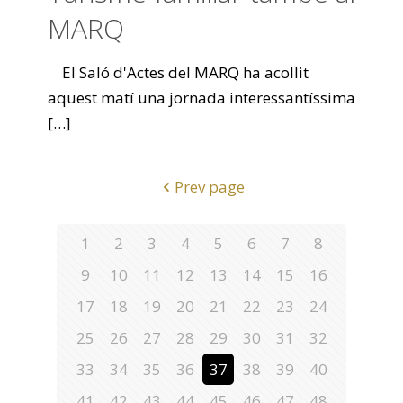
MARQ
El Saló d'Actes del MARQ ha acollit
aquest matí una jornada interessantíssima
[…]
Prev page
1
2
3
4
5
6
7
8
9
10
11
12
13
14
15
16
17
18
19
20
21
22
23
24
25
26
27
28
29
30
31
32
33
34
35
36
37
38
39
40
41
42
43
44
45
46
47
48