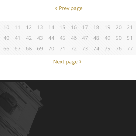
Prev page
10
11
12
13
14
15
16
17
18
19
20
21
40
41
42
43
44
45
46
47
48
49
50
51
66
67
68
69
70
71
72
73
74
75
76
77
Next page