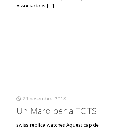
Associacions
[…]
29 novembre, 2018
Un Marq per a TOTS
swiss replica watches Aquest cap de