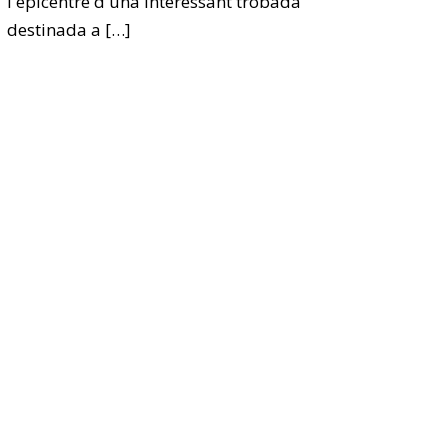
l'epicentre d'una interessant trobada
destinada a
[…]