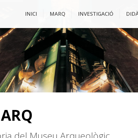
INICI
MARQ
INVESTIGACIÓ
DID
MARQ
stòria del Museu Arqueològic