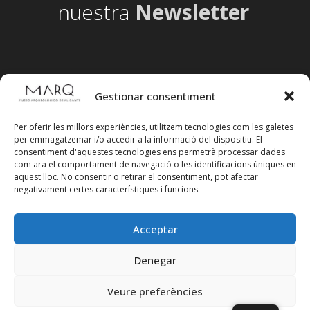
nuestra
Newsletter
Gestionar consentiment
Per oferir les millors experiències, utilitzem tecnologies com les galetes
per emmagatzemar i/o accedir a la informació del dispositiu. El
consentiment d'aquestes tecnologies ens permetrà processar dades
com ara el comportament de navegació o les identificacions úniques en
aquest lloc. No consentir o retirar el consentiment, pot afectar
negativament certes característiques i funcions.
Acceptar
Segueix-nos en xarxes socials
Denegar
Veure preferències