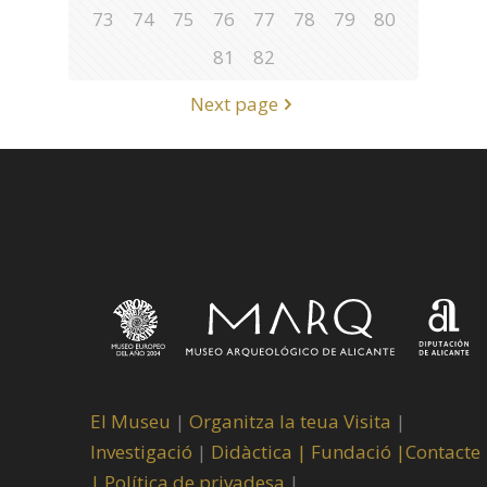
73
74
75
76
77
78
79
80
81
82
Next page
El Museu
|
Organitza la teua Visita
|
Investigació
|
Didàctica |
Fundació |
Contacte
|
Política de privadesa
|