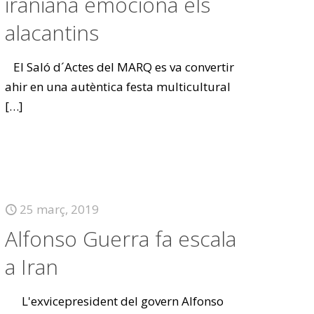
iraniana emociona els
alacantins
El Saló d´Actes del MARQ es va convertir
ahir en una autèntica festa multicultural
[…]
25 març, 2019
Alfonso Guerra fa escala
a Iran
L'exvicepresident del govern Alfonso