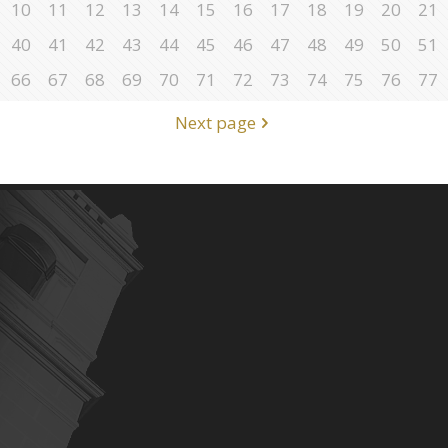
10
11
12
13
14
15
16
17
18
19
20
21
40
41
42
43
44
45
46
47
48
49
50
51
66
67
68
69
70
71
72
73
74
75
76
77
Next page