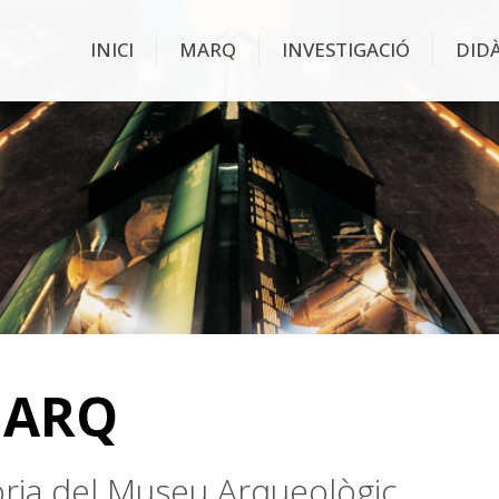
INICI
MARQ
INVESTIGACIÓ
DID
MARQ
stòria del Museu Arqueològic