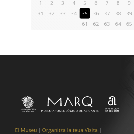
1
2
3
4
5
6
7
8
9
31
32
33
34
35
36
37
38
39
61
62
63
64
65
El Museu
|
Organitza la teua Visita
|